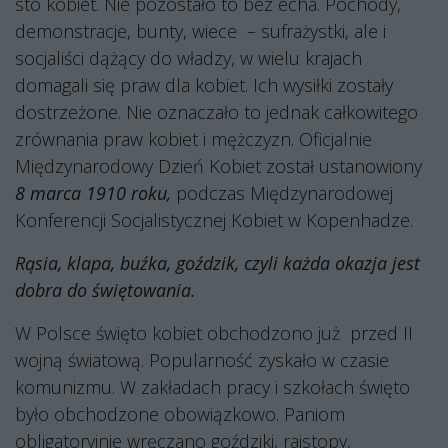
sto kobiet. Nie pozostało to bez echa. Pochody,
demonstracje, bunty, wiece
– sufrażystki, ale i
socjaliści dążący do władzy, w wielu krajach
domagali się praw dla kobiet. Ich wysiłki zostały
dostrzeżone. Nie oznaczało to jednak całkowitego
zrównania praw kobiet i mężczyzn. Oficjalnie
Międzynarodowy Dzień Kobiet został ustanowiony
8 marca 1910 roku,
podczas Międzynarodowej
Konferencji Socjalistycznej Kobiet w Kopenhadze.
Rąsia, klapa, buźka, goździk, czyli każda okazja jest
dobra do świętowania.
W Polsce święto kobiet obchodzono już
przed II
wojną światową. Popularność zyskało w czasie
komunizmu. W zakładach pracy i szkołach święto
było obchodzone obowiązkowo. Paniom
obligatoryjnie wręczano goździki, rajstopy,