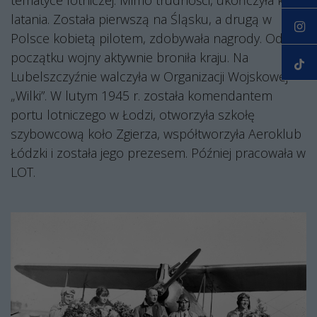
tematyce lotniczej. Mimo trudności, ukończyła kurs
latania. Została pierwszą na Śląsku, a drugą w
Polsce kobietą pilotem, zdobywała nagrody. Od
początku wojny aktywnie broniła kraju. Na
Lubelszczyźnie walczyła w Organizacji Wojskowej
„Wilki”. W lutym 1945 r. została komendantem
portu lotniczego w Łodzi, otworzyła szkołę
szybowcową koło Zgierza, współtworzyła Aeroklub
Łódzki i została jego prezesem. Później pracowała w
LOT.