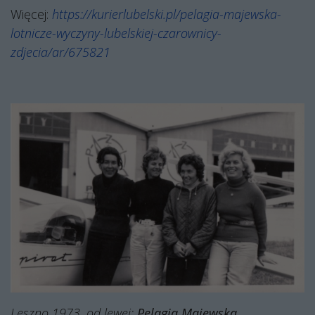
Więcej:
https://kurierlubelski.pl/pelagia-majewska-
lotnicze-wyczyny-lubelskiej-czarownicy-
zdjecia/ar/675821
Leszno 1973, od lewej:
Pelagia Majewska