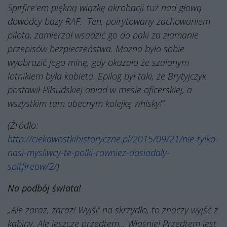
Spitfire’em piękną wiązkę akrobacji tuż nad głową
dowódcy bazy RAF.
Ten, poirytowany zachowaniem
pilota, zamierzał wsadzić go do paki za złamanie
przepisów bezpieczeństwa. Można było sobie
wyobrazić jego minę, gdy okazało że szalonym
lotnikiem była kobieta. Epilog był taki, że Brytyjczyk
postawił Piłsudskiej obiad w mesie oficerskiej, a
wszystkim tam obecnym kolejkę whisky!”
(Źródło:
http://ciekawostkihistoryczne.pl/2015/09/21/nie-tylko-
nasi-mysliwcy-te-polki-rowniez-dosiadaly-
spitfireow/2/
)
Na podbój świata!
„Ale zaraz, zaraz! Wyjść na skrzydło, to znaczy wyjść z
kabiny. Ale jeszcze przedtem... Właśnie! Przedtem jest