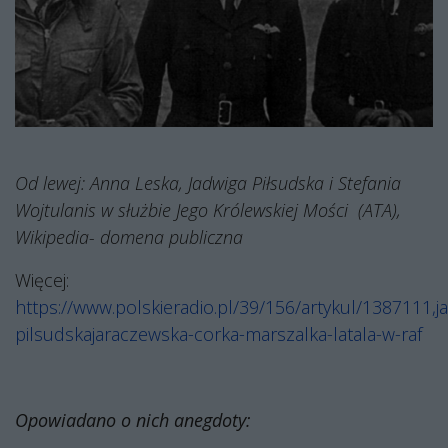
Od lewej: Anna Leska, Jadwiga Piłsudska i Stefania
Wojtulanis w służbie Jego Królewskiej Mości
(ATA),
Wikipedia- domena publiczna
Więcej:
https://www.polskieradio.pl/39/156/artykul/1387111,j
pilsudskajaraczewska-corka-marszalka-latala-w-raf
Opowiadano o nich anegdoty: