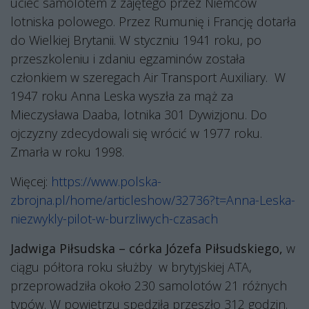
uciec samolotem z zajętego przez Niemców
lotniska polowego. Przez Rumunię i Francję dotarła
do Wielkiej Brytanii. W styczniu 1941 roku, po
przeszkoleniu i zdaniu egzaminów została
członkiem w szeregach Air Transport Auxiliary.
W
1947 roku Anna Leska wyszła za mąż za
Mieczysława Daaba, lotnika 301 Dywizjonu. Do
ojczyzny zdecydowali się wrócić w 1977 roku.
Zmarła w roku 1998.
Więcej:
https://www.polska-
zbrojna.pl/home/articleshow/32736?t=Anna-Leska-
niezwykly-pilot-w-burzliwych-czasach
Jadwiga Piłsudska – córka Józefa Piłsudskiego,
w
ciągu półtora roku służby
w brytyjskiej ATA,
przeprowadziła około 230 samolotów 21 różnych
typów. W powietrzu spędziła przeszło 312 godzin.