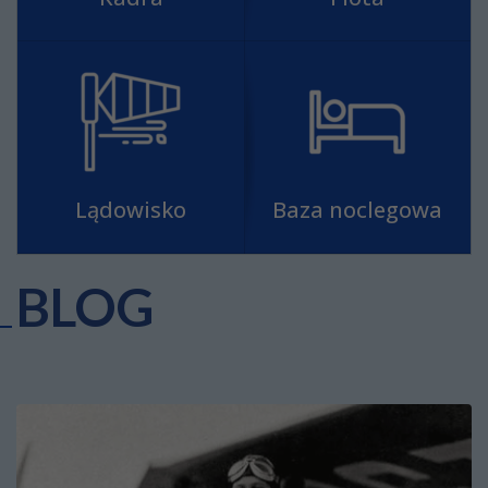
Lądowisko
Baza noclegowa
BLOG