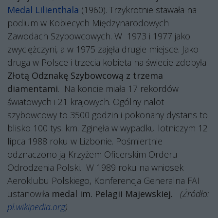
Medal Lilienthala
(1960). Trzykrotnie stawała na
podium w Kobiecych Międzynarodowych
Zawodach Szybowcowych. W
1973 i 1977 jako
zwyciężczyni, a w 1975 zajęła drugie miejsce. Jako
druga w Polsce i trzecia kobieta na świecie zdobyła
Złotą Odznakę Szybowcową z trzema
diamentami
.
Na koncie miała 17 rekordów
światowych i 21 krajowych. Ogólny nalot
szybowcowy to 3500 godzin i pokonany dystans to
blisko 100 tys. km. Zginęła w wypadku lotniczym 12
lipca 1988 roku w Lizbonie. Pośmiertnie
odznaczono ją Krzyżem Oficerskim Orderu
Odrodzenia Polski.
W 1989 roku na wniosek
Aeroklubu Polskiego, Konferencja Generalna FAI
ustanowiła
medal im. Pelagii Majewskiej.
(Źródło:
pl.wikipedia.org
)