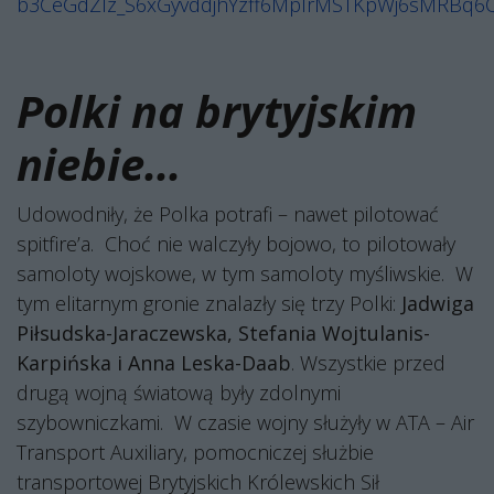
b3CeGdZIz_S6xGyvddjhYzff6MpIrMSTKpWj6sMRBq6
Polki na brytyjskim
niebie...
Udowodniły, że Polka potrafi – nawet pilotować
spitfire’a.
Choć nie walczyły bojowo, to pilotowały
samoloty wojskowe, w tym samoloty myśliwskie.
W
tym elitarnym gronie znalazły się trzy Polki:
Jadwiga
Piłsudska-Jaraczewska, Stefania Wojtulanis-
Karpińska i Anna Leska-Daab
. Wszystkie przed
drugą wojną światową były zdolnymi
szybowniczkami.
W czasie wojny służyły w ATA – Air
Transport Auxiliary, pomocniczej służbie
transportowej Brytyjskich Królewskich Sił