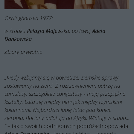
Oerlinghausen 1977:
w środku
Pelagia Majew
ska, po lewej
Adela
Dankowska
Zbiory prywatne
„Kiedy wzbijamy się w powietrze, ziemskie sprawy
zostawiamy na ziemi. Z rozrzewnieniem patrzę na
cumulusy, szczególnie congestusy - mają przepiękne
kształty. Lata się między nimi jak między rzymskimi
kolumnami. Najbardziej lubię latać pod koniec
sierpnia. Bociany odlatują do Afryki. Wlatuję w stado...
”
– tak o swoich podniebnych podróżach opowiada
Adela Dankowska
- kolejna kobieta – legenda