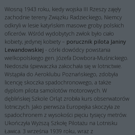
Wiosną 1943 roku, kiedy wojska III Rzeszy zajęły
zachodnie tereny Związku Radzieckiego, Niemcy
odkryli w lesie katyńskim masowe groby polskich
oficerów. Wśród wydobytych zwłok było ciało
kobiety, jedynej kobiety –
porucznik pilota
Janiny
Lewandowskiej
- córki dowódcy powstania
wielkopolskiego gen. Józefa Dowbora-Muśnickiego.
Niedoszła śpiewaczka zakochała się w lotnictwie.
Wstąpiła do Aeroklubu Poznańskiego, zdobyła
licencję skoczka spadochronowego, a także
dyplom pilota samolotów motorowych. W
dęblińskiej Szkole Orląt zrobiła kurs obserwatorów
lotniczych. Jako pierwsza Europejka skoczyła ze
spadochronem z wysokości pięciu tysięcy metrów.
Ukończyła Wyższą Szkołę Pilotażu na Lotnisku
Ławica. 3 września 1939 roku, wraz z