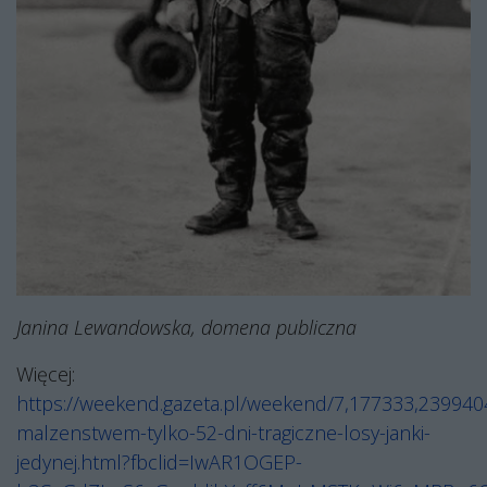
Janina Lewandowska, domena publiczna
Więcej:
https://weekend.gazeta.pl/weekend/7,177333,2399404
malzenstwem-tylko-52-dni-tragiczne-losy-janki-
jedynej.html?fbclid=IwAR1OGEP-