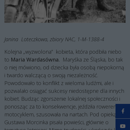
Janina
Loteczkowa, zbiory NAC, 1-M-1388-4
Kolejna „wyzwolona”
kobieta, która podbiła niebo
to
Maria Wardasówna.
Maryśka ze Śląska, bo tak
o niej mówiono, od dziecka była osobą niepokorną
i twardo walczącą o swoją niezależność.
Powodowało to konflikt z wieloma ludźmi, ale i
pozwalało osiągać sukcesy niedostępne dla innych
kobiet. Budząc zgorszenie lokalnej społeczności i
ponosząc za to konsekwencje, jeździła rowerem,
motocyklem, szusowała na nartach. Pod opieką
Gustawa Morcinka pisała powieści, głównie o