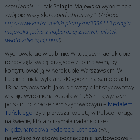
oczekiwanie..." -
tak
Pelagia Majewska
wypominała
swój pierwszy skok
spadochronowy.”
(Źródło:
http://www.kurierlubelski.pl/artykul/3588113,pelagia-
majewska-jedna-z-najbardziej-znanych-pilotek-
swiata-zdjecia,id,t.html
)
Wychowała się w Lublinie. W tutejszym aeroklubie
rozpoczęła swoją przygodę z lotnictwem, by
kontynuować ją w Aeroklubie Warszawskim. W
Lublinie miała wylatane 40 godzin na samolotach i
18 na szybowcach. Jako pierwszy pilot szybowcowy
w kraju wyróżniona została w 1956 r. najwyższym
polskim odznaczeniem szybowcowym –
Medalem
Tańskiego
. Była pierwszą kobietą w Polsce i drugą
na świecie, która otrzymała nadane przez
Międzynarodową Federację Lotniczą
(FAI)
najwyższe światowe odznaczenie szybowcowe –