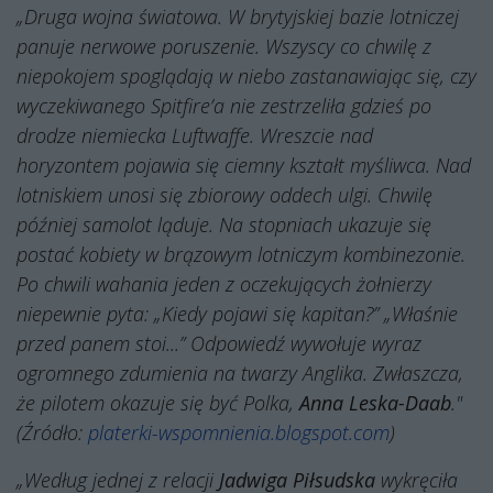
„Druga wojna światowa. W brytyjskiej bazie lotniczej
panuje nerwowe poruszenie. Wszyscy co chwilę z
niepokojem spoglądają w niebo zastanawiając się, czy
wyczekiwanego Spitfire’a nie zestrzeliła gdzieś po
drodze niemiecka Luftwaffe. Wreszcie nad
horyzontem pojawia się ciemny kształt myśliwca. Nad
lotniskiem unosi się zbiorowy oddech ulgi. Chwilę
później samolot ląduje. Na stopniach ukazuje się
postać kobiety w brązowym lotniczym kombinezonie.
Po chwili wahania jeden z oczekujących żołnierzy
niepewnie pyta: „Kiedy pojawi się kapitan?” „Właśnie
przed panem stoi...” Odpowiedź wywołuje wyraz
ogromnego zdumienia na twarzy Anglika. Zwłaszcza,
że pilotem okazuje się być Polka,
Anna Leska-Daab
."
(Źródło:
platerki-wspomnienia.blogspot.com
)
„Według jednej z relacji
Jadwiga Piłsudska
wykręciła